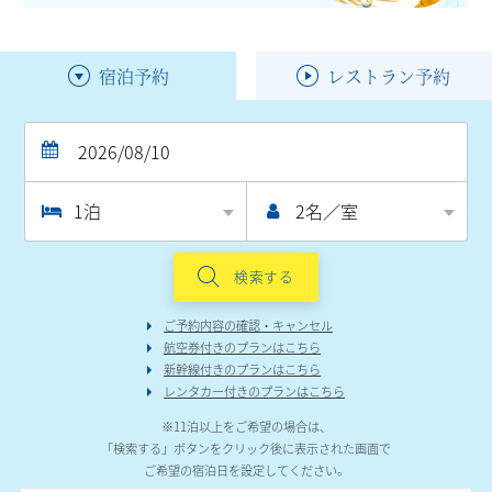
宿泊予約
レストラン予約
スカイグリルブッフェ
中国レストラン
GOCOCU ～五国のめぐみ～
聚景園
鉄板焼
ダイニングカフェ
但馬
SOCO
コントワール
おでん
リュバン
京和田
検索する
日本料理
神戸串あげ
ご予約内容の確認・キャンセル
神戸 たむら
SAKU
航空券付きのプランはこちら
新幹線付きのプランはこちら
鮨
ティーラウンジ
レンタカー付きのプランはこちら
すし萬
ベルクール
※11泊以上をご希望の場合は、
「検索する」ボタンをクリック後に表示された画面で
バー
【Webで注文】
ご希望の宿泊日を設定してください。
レスタカード
テイクアウト