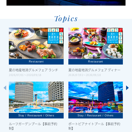
Topics
Restaurant
Restaurant
夏の地産地消グルメフェア ランチ
夏の地産地消グルメフェア ディナー
サ
2026/07/01〜2026/09/18
2026/07/01〜2026/09/18
20
Stay
/
Restaurant
/
Others
Stay
/
Restaurant
/
Others
ルーフガーデンプール【事前予約
ポートピアナイトプール【事前予約
制】
制】