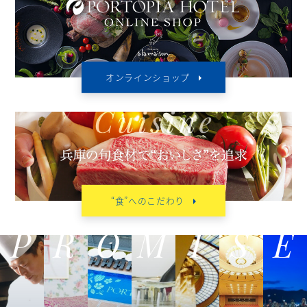
オンラインショップ
“食”へのこだわり
P
R
O
M
I
S
E