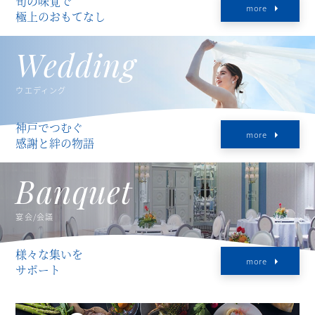
旬の味覚で
more
極上のおもてなし
Wedding
ウエディング
神戸でつむぐ
more
感謝と絆の物語
Banquet
宴会/会議
様々な集いを
more
サポート