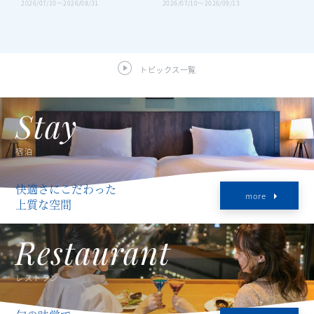
＜
2026/07/10〜2026/08/31
2026/07/10〜2026/09/13
ー
旅
20
トピックス一覧
Stay
宿泊
快適さにこだわった
more
上質な空間
Restaurant
レストラン