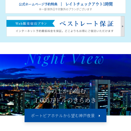
｜ レイトチェックアウト1時間
公式ホームページ予約特典
※一部 除外日や対象外のプランがございます
Night View
海の上から臨む
1,000万ドルのきらめき
ポートピアホテルから望む神戸夜景