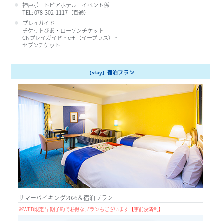
神戸ポートピアホテル イベント係
TEL: 078-302-1117（直通）
プレイガイド
チケットぴあ
・ローソンチケット
CNプレイガイド・e＋（イープラス）・
セブンチケット
宿泊プラン
【stay】
サマーバイキング2026＆宿泊プラン
※WEB限定 早期予約でお得なプランもございます
【事前決済制】