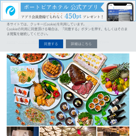
MENU
本サイトでは、クッキー(Cookie)を利用しています。
サマーバイキング2026
Cookieの利用に同意頂ける場合は、「同意する」ボタンを押す、もしくはそのま
ま閲覧を継続してください。
Home
イベント/教室・講座/ツアー
イベント
サマーバイキング2026
同意する
詳細はこちら