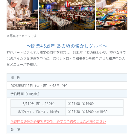
※写真はイメージです
～開業45周年 あの頃の懐かしグルメ～
神戸ポートピアホテル開業45周年を記念し、1981年当時の賑わいや、神戸ならで
はのハイカラな洋食を中心に、昭和レトロ・令和モダンを融合させた和洋中の人
気メニューが勢揃い。
期 間
2026年8月11日（火・祝）～15日（土）
予約時間
［110分制
8/11
（
火･祝）
、
15
（
土
① 17:00 ② 19:00
8/12
（
水）
、
13
（
木）
、
14
（
金
① 17:30 ② 18:00
③ 18:30
※お席の確保が必要ですので、必ずご予約のうえご来場ください
会 場