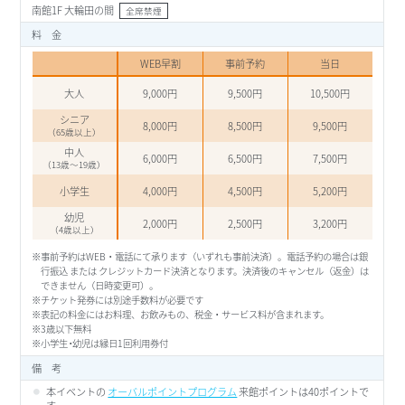
南館1F 大輪田の間
全席禁煙
料 金
WEB早割
事前予約
当日
大人
9,000円
9,500円
10,500円
シニア
8,000円
8,500円
9,500円
（65歳以上）
中人
6,000円
6,500円
7,500円
（13歳～19歳）
小学生
4,000円
4,500円
5,200円
幼児
2,000円
2,500円
3,200円
（4歳以上）
※事前予約はWEB・電話にて承ります（いずれも事前決済）。電話予約の場合は銀
行振込 または クレジットカード決済となります。決済後のキャンセル（返金）は
できません（日時変更可）。
※チケット発券には別途手数料が必要です
※表記の料金にはお料理、お飲みもの、税金・サービス料が含まれます。
※3歳以下無料
※小学生
・
幼児は縁日1回利用券付
備 考
本イベントの
オーバルポイントプログラム
来館ポイントは40ポイントで