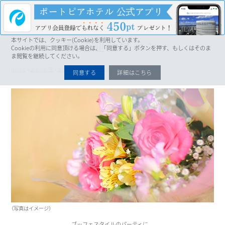
MENU
本サイトでは、クッキー(Cookie)を利用しています。
歓送迎会プラン
Cookieの利用に同意頂ける場合は、「同意する」ボタンを押す、もしくはそのま
ま閲覧を継続してください。
Home
宴会/会議
宴会プラン
歓送迎会プラン
同意する
詳細はこちら
（写真はイメージ）
ブッフェスタイルのパーティに。