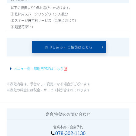
以下の特典より1点お選びいただけます。
① 乾杯用スパークリングワイン人数分
② ステージ設営料サービス（会場に応じて）
③ 贈呈花束1つ
お申し込み・ご相談はこちら
メニュー例・印刷用PDFはこちら
※表記内容は、予告なしに変更になる場合がございます
※表記の料金には税金・サービス料が含まれております
宴会/会議のお問い合わせ
営業本部・宴会予約
078-302-1130