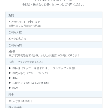
歓迎会・送別会など様々なシーンにご利用ください。
期間
2028年3月31日（金）まで
※除外日：12月30日～1月3日
ご利用人数
20～300名さま
ご利用時間
2時間
※ご利用時間延長は30分毎、お1人さま追加1,000円にて承ります
内容
（プランに含まれるもの
お料理（ブッフェ料理 または テーブルブッフェ料理）
お飲みもの（フリードリンク）
室料
有線マイク2本（40名未満 1本）
BGM
料金
お1人さま 10,000円
選べる特典