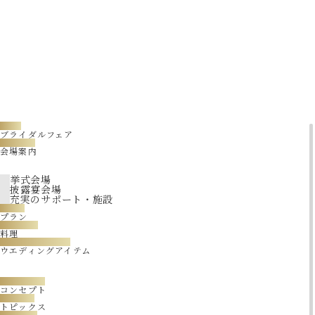
【特典④】テーブルコーディネート（宴会場利用の場合）
【特典⑤】ご参列者宿泊を特別料金にてご優待
【特典⑥】ご参列者駐車料金割引サービス（6時間無料）
【特典⑦】
オーバルブライダルポイントプログラム
入会
【特典⑧】ホテル文化教室
「サロン･ド･ポートピア」
入会金・初年度
年会費無料
【特典⑨】ジュエリーショップご優待紹介
FAIR
ブライダルフェア
【特典⑩】ハネムーンお申し込みご優待紹介
VENUES
会場案内
【特典⑪】館内前撮りプラン 特別価格にてご案内
挙式会場
披露宴会場
充実のサポート・施設
PLAN
プラン
open_in_new
ブライダルフェアのご予約はこちら
CUISINE
料理
WEDDING ITEM
ウエディングアイテム
CONCEPT
コンセプト
TOPICS
トピックス
REPORT