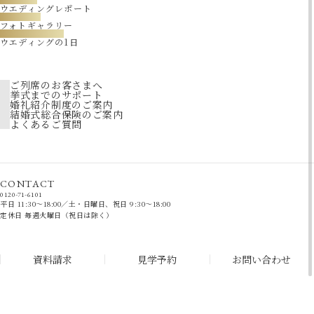
ウエディングレポート
GALLERY
フォトギャラリー
WEDDING DAY
ウエディングの1日
FAIR
おすすめブライダルフェア
ご列席のお客さまへ
挙式までのサポート
婚礼紹介制度のご案内
結婚式総合保険のご案内
よくあるご質問
CONTACT
-
-
0120
71
6101
平日 11:30～18:00／土・日曜日、祝日 9:30～18:00
定休日 毎週火曜日（祝日は除く）
資料請求
見学予約
お問い合わせ