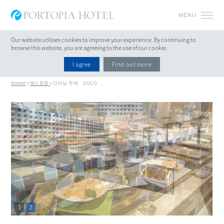
MENU
Our website utilises cookies to improve your experience.
By continuing to
다이닝 카페
browse this website, you are agreeing to the use of our cookie.
SOCO
I agree
Find out more
Home
레스토랑
다이닝 카페 SOCO
1
2