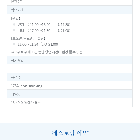
본관 2F
영업시간
【평일】
런치
；11:00～15:00（L.O. 14:30）
디너
；17:00～21:30（L.O. 21:00）
【토요일, 일요일, 공휴일】
11:00～21:30（L.O. 21:00）
※스위트 뷔페 기간 동안 영업 시간이 변경 될 수 있습니다
정기휴일
―
좌석 수
178석 Non-smoking
개별룸
15-40 명 ※예약 필수
레스토랑 예약