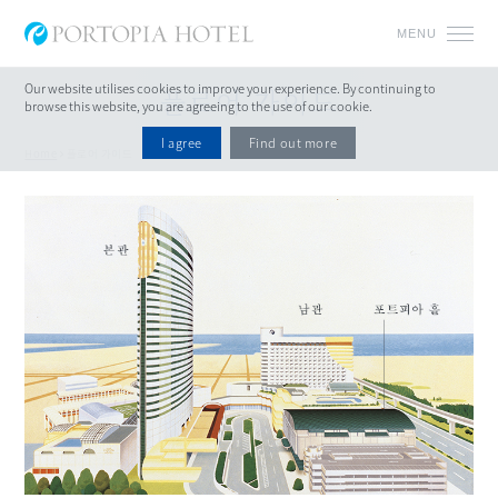
MENU
Our website utilises cookies to improve your experience.
By continuing to
플로어 가이드
browse this website, you are agreeing to the use of our cookie.
I agree
Find out more
Home
플로어 가이드